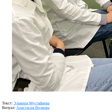
Текст:
Эльвира Мустафаева
Визуал:
Анастасия Волкова