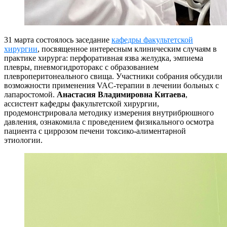
31 марта состоялось заседание
кафедры факультетской
хирургии
, посвященное интересным клиническим случаям в
практике хирурга: перфоративная язва желудка, эмпиема
плевры, пневмогидроторакс с образованием
плевроперитонеального свища. Участники собрания обсудили
возможности применения VAC-терапии в лечении больных с
лапаростомой.
Анастасия Владимировна Китаева
,
ассистент кафедры факультетской хирургии,
продемонстрировала методику измерения внутрибрюшного
давления, ознакомила с проведением физикального осмотра
пациента с циррозом печени токсико-алиментарной
этиологии.