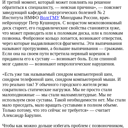
И третий момент, который может повлиять на решение
обратиться к специалисту, — неясная причина», — поясняет
заведующий кафедрой хирургических болезней № 2
Института НМФО
ВолгГМУ
Минздрава России, врач-
нейрохирург Петр Кушнирук. С возрастом межпозвонковый
диск стареет, его гидравлические свойства становятся хуже,
что может приводить или к поломкам диска, или к поломкам
позвонка. Фиброзное кольцо лопается, возникают отверстия,
через которые выдавливаются фрагменты. Эти выпячивания
называют протрузиями, а большие выпячивания — грыжами.
Если она на своем пути встретила нервный корешок и
придавила его к суставу — возникает боль. Если спинной
мозг сдавило — возникают неврологические нарушения.
«Есть уже так называемый синдром компьютерной шеи,
синдром телефонной шеи, синдром компьютерной мыши. И
это реально так! У обычного городского жителя резко
сократились статические нагрузки. Мы не просто стали
малоподвижные — мы стали малоамплитудные. Мы не
используем свои суставы. Такой необходимости нет. Мы стали
мало приседать, мало вращать суставами в полном объеме.
Только потому, что это сейчас не требуется» — считает
Александр Барулин.
Чтобы как можно дольше избегать проблем с позвоночником,