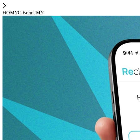
НОМУС ВолгГМУ